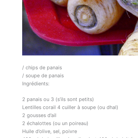
/ chips de panais
/ soupe de panais
Ingrédients:
2 panais ou 3 (s’ils sont petits)
Lentilles corail 4 cuiller à soupe (ou dhal)
2 gousses d’ail
2 échalottes (ou un poireau)
Huile d’olive, sel, poivre